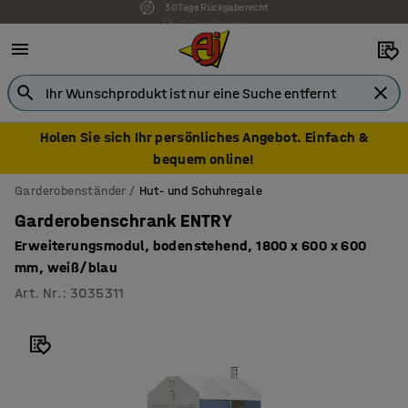
7 Jahre Garantie
Holen Sie sich Ihr persönliches Angebot. Einfach &
bequem online!
Garderobenständer
Hut- und Schuhregale
Garderobenschrank ENTRY
Erweiterungsmodul, bodenstehend, 1800 x 600 x 600
mm, weiß/blau
Art. Nr.
:
3035311