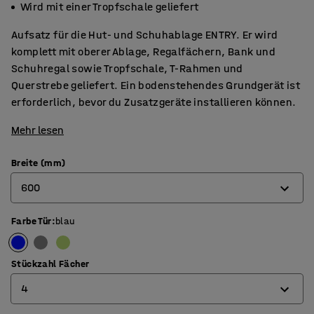
Wird mit einer Tropfschale geliefert
Aufsatz für die Hut- und Schuhablage ENTRY. Er wird
komplett mit oberer Ablage, Regalfächern, Bank und
Schuhregal sowie Tropfschale, T-Rahmen und
Querstrebe geliefert. Ein bodenstehendes Grundgerät ist
erforderlich, bevor du Zusatzgeräte installieren können.
Mehr lesen
Breite (mm)
600
Farbe Tür
:
blau
600
900
Stückzahl Fächer
4