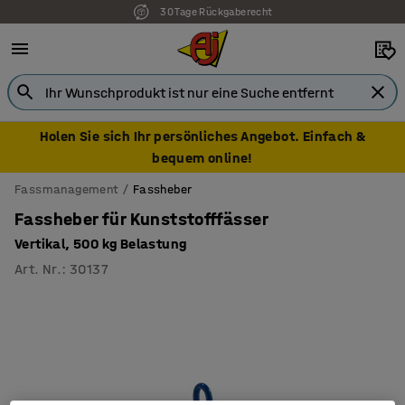
30 Tage Rückgaberecht
Holen Sie sich Ihr persönliches Angebot. Einfach &
bequem online!
Fassmanagement
Fassheber
Fassheber für Kunststofffässer
Vertikal, 500 kg Belastung
Art. Nr.
:
30137