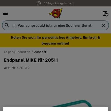
30 Tage Rückgaberecht
Holen Sie sich Ihr persönliches Angebot. Einfach &
bequem online!
Lager & Industrie
Zubehör
Endpanel MIKE für 20511
Art. Nr.
:
20512