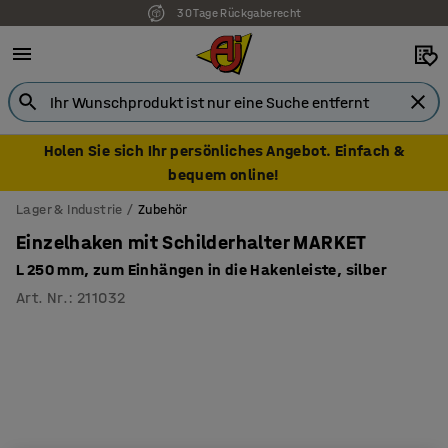
30 Tage Rückgaberecht
7 Jahre Garantie
Holen Sie sich Ihr persönliches Angebot. Einfach &
bequem online!
Lager & Industrie
Zubehör
Einzelhaken mit Schilderhalter MARKET
L 250 mm, zum Einhängen in die Hakenleiste, silber
Art. Nr.
:
211032