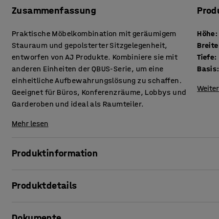
Zusammenfassung
Prod
Praktische Möbelkombination mit geräumigem
Höhe
:
Stauraum und gepolsterter Sitzgelegenheit,
Breite
entworfen von AJ Produkte. Kombiniere sie mit
Tiefe
:
anderen Einheiten der QBUS-Serie, um eine
Basis
einheitliche Aufbewahrungslösung zu schaffen.
Weiter
Geeignet für Büros, Konferenzräume, Lobbys und
Garderoben und ideal als Raumteiler.
Mehr lesen
Produktinformation
Die anpassungsfähige QBUS-Serie macht es leicht, einen or
Produktdetails
Mit dieser praktischen Möbelkombination erhält man Staur
einem.
Höhe
:
868
mm
Dokumente