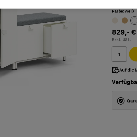
Farbe
:
weiß
829,- €
Exkl. USt.
Auf die 
Verfügba
Gara