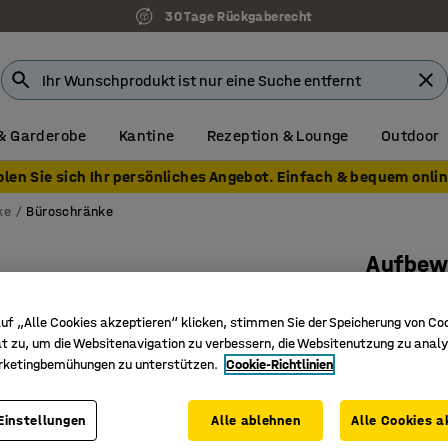
30 Tage Rückgaberecht
& Garderobe
Kantine
Rezeption & Lounge
Outdoor
olen Sie sich Ihr persönliches Angebot. Einfach & bequem onlin
ke
Büroschränke
Aufbew
Schrank
uf „Alle Cookies akzeptieren“ klicken, stimmen Sie der Speicherung von Co
weiß, gr
t zu, um die Websitenavigation zu verbessern, die Websitenutzung zu analy
Art. Nr.
:
17
rketingbemühungen zu unterstützen.
Cookie-Richtlinien
Gepolster
Bietet v
Einstellungen
Alle ablehnen
Alle Cookies a
Teil der 