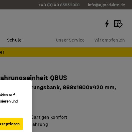
+49 (0) 40 85539000
info@ajprodukte.de
Schule
Unser Service
Wir empfehlen
e!
ahrungseinheit QBUS
 + Aufbewahrungsbank, 868x1600x420 mm,
okies auf
aues Kissen
sieren und
0403
ter Sitz für großartigen Komfort
erdeckte Aufbewahrung
kzeptieren
QBUS-Serie