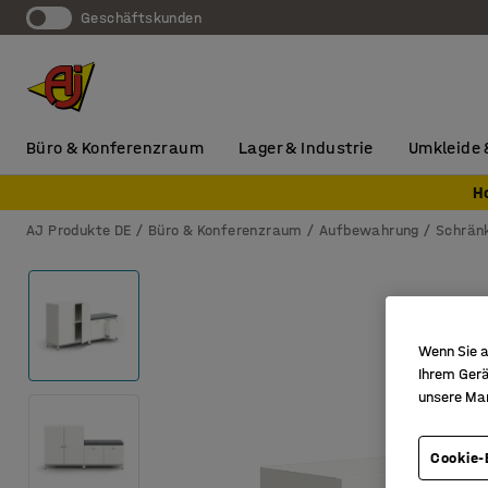
Geschäftskunden
Büro & Konferenzraum
Lager & Industrie
Umkleide 
H
AJ Produkte DE
Büro & Konferenzraum
Aufbewahrung
Schrän
Wenn Sie a
Ihrem Gerä
unsere Ma
Cookie-