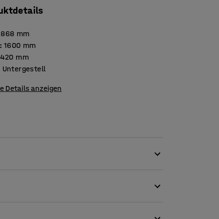
uktdetails
868
mm
:
1600
mm
420
mm
:
Untergestell
e Details anzeigen
ganisierten Arbeitsplatz zu gestalten!
aum und eine zusätzliche Sitzgelegenheit in