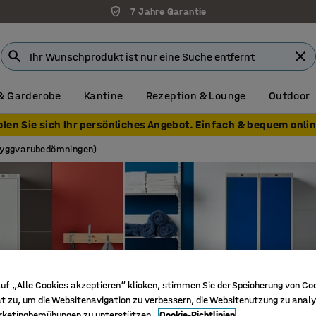
7 Jahre Garantie
& Garderobe
Kantine
Rezeption & Lounge
Outdoor
olen Sie sich Ihr persönliches Angebot. Einfach & bequem onlin
Byggvarubedömningen)
uf „Alle Cookies akzeptieren“ klicken, stimmen Sie der Speicherung von Co
t zu, um die Websitenavigation zu verbessern, die Websitenutzung zu analy
rketingbemühungen zu unterstützen.
Cookie-Richtlinien