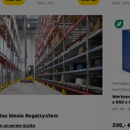
Exkl. USt.
Exkl. USt
Verfügbar
Ausführu
Werkzeu
x 950 x
Art. Nr.
:
 das ideale Regalsystem
395,- 
in unserem Guide