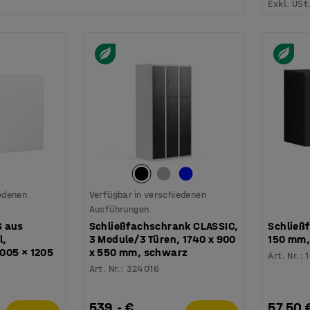
Exkl. USt
iedenen
Verfügbar in verschiedenen
Ausführungen
S aus
Schließfachschrank CLASSIC,
Schließf
l,
3 Module/3 Türen, 1740 x 900
150 mm,
005 × 1205
x 550 mm, schwarz
Art. Nr.
:
Art. Nr.
:
324016
539,- €
57,50 