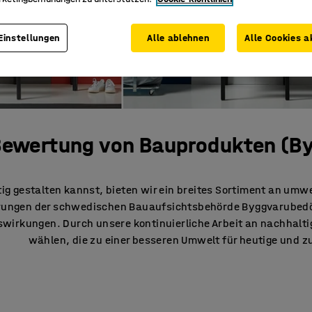
Einstellungen
Alle ablehnen
Alle Cookies a
Bewertung von Bauprodukten (B
ig gestalten kannst, bieten wir ein breites Sortiment an umwe
rungen der schwedischen Bauaufsichtsbehörde Byggvarubedö
irkungen. Durch unsere kontinuierliche Arbeit an nachhaltig
wählen, die zu einer besseren Umwelt für heutige und z