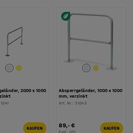
geländer, 2000 x 1000
Absperrgeländer, 1000 x 1000
zinkt
mm, verzinkt
31041
Art. Nr.
:
31043
89,- €
KAUFEN
KAUFEN
.
Exkl. USt.