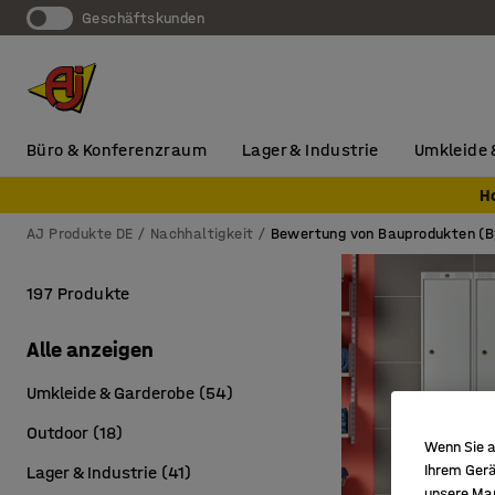
Geschäftskunden
Büro & Konferenzraum
Lager & Industrie
Umkleide 
H
AJ Produkte DE
Nachhaltigkeit
Bewertung von Bauprodukten (
197 Produkte
Alle anzeigen
Umkleide & Garderobe
(
54
)
Outdoor
(
18
)
Wenn Sie a
Ihrem Gerä
Lager & Industrie
(
41
)
unsere Ma