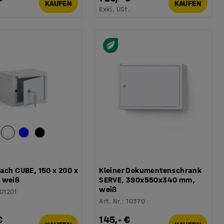
KAUFEN
KAUFEN
.
Exkl. USt.
ach CUBE, 150 x 200 x
Kleiner Dokumentenschrank
 weiß
SERVE, 390x550x340 mm,
weiß
101201
Art. Nr.
:
10370
€
145,- €