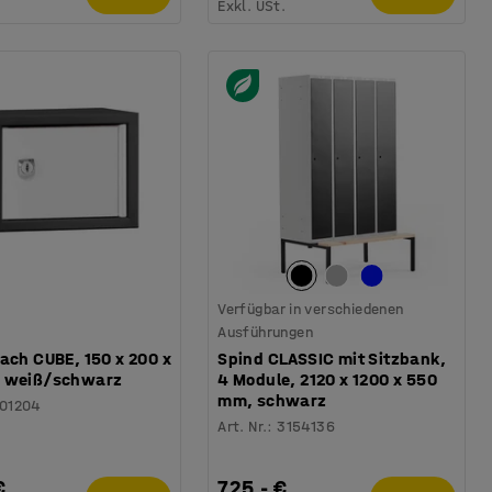
.
Exkl. USt.
Verfügbar in verschiedenen
Ausführungen
ach CUBE, 150 x 200 x
Spind CLASSIC mit Sitzbank,
 weiß/schwarz
4 Module, 2120 x 1200 x 550
mm, schwarz
101204
Art. Nr.
:
3154136
€
725,- €