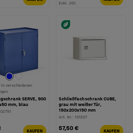
.
Exkl. USt.
 in verschiedenen
ngen
gschrank SERVE, 900
Schließfachschrank CUBE,
 450 mm, blau
grau mit weißer Tür,
150x200x150 mm
202751
Art. Nr.
:
101207
€
57,50 €
KAUFEN
KAUFEN