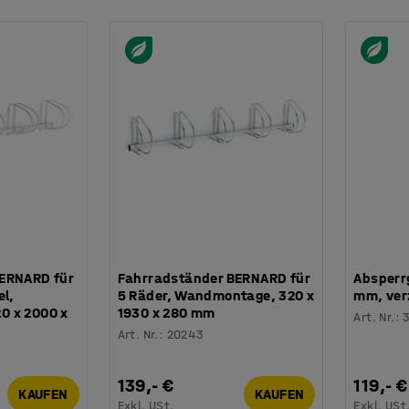
ERNARD für
Fahrradständer BERNARD für
Absperr
el,
5 Räder, Wandmontage, 320 x
mm, ver
0 x 2000 x
1930 x 280 mm
Art. Nr.
:
Art. Nr.
:
20243
139,- €
119,- €
KAUFEN
KAUFEN
Exkl. USt.
Exkl. USt