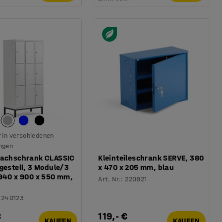
 in verschiedenen
ngen
fachschrank CLASSIC
Kleinteileschrank SERVE, 380
gestell, 3 Module/3
x 470 x 205 mm, blau
1940 x 900 x 550 mm,
Art. Nr.
:
220821
3240123
€
119,- €
KAUFEN
KAUFEN