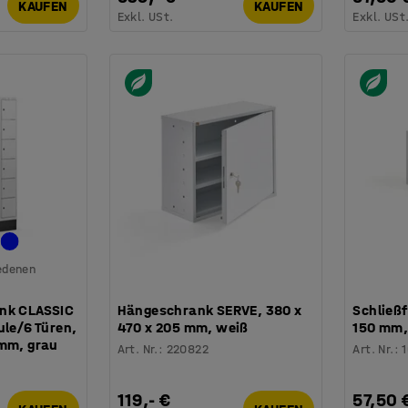
KAUFEN
KAUFEN
Exkl. USt.
Exkl. USt
iedenen
nk CLASSIC
Hängeschrank SERVE, 380 x
Schließf
ule/6 Türen,
470 x 205 mm, weiß
150 mm,
 mm, grau
Art. Nr.
:
220822
Art. Nr.
:
119,- €
57,50 