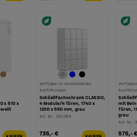
Verfügbar in verschiedenen
Verfügbar
Ausführungen
Ausführu
Schließfachschrank CLASSIC,
Schließ
0 x 510 x
4 Module/4 Türen, 1740 x
mit Bein
 weiß
1200 x 550 mm, grau
Türen, 
grau
Art. Nr.
:
324063
Art. Nr.
:
735,- €
575,- 
KAUFEN
KAUFEN