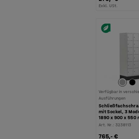
Exkl. USt.
Verfügbar in versch
Ausführungen
Schließfachschra
mit Sockel, 3 Mod
1890 x 900 x 550
Art. Nr.
:
3238113
765,- €