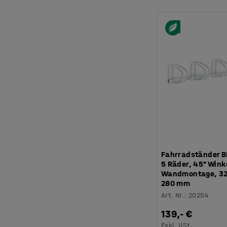
Fahrradständer B
5 Räder, 45° Wink
Wandmontage, 32
280 mm
Art. Nr.
:
20254
139,- €
Exkl. USt.