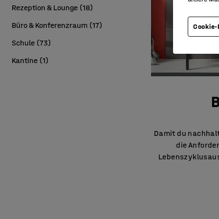
Rezeption & Lounge
(
18
)
Büro & Konferenzraum
(
17
)
Cookie-
Schule
(
73
)
Kantine
(
1
)
Damit du nachhalt
die Anforde
Lebenszyklusausw