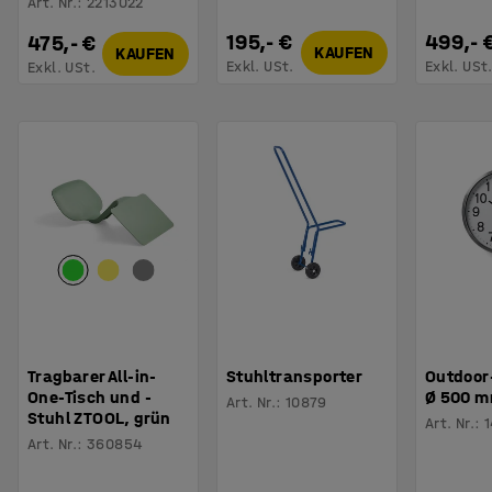
Art. Nr.
:
2213022
195,- €
499,- 
475,- €
KAUFEN
KAUFEN
Exkl. USt.
Exkl. USt
Exkl. USt.
Tragbarer All-in-
Stuhltransporter
Outdoor
One-Tisch und -
Ø 500 
Art. Nr.
:
10879
Stuhl ZTOOL, grün
Art. Nr.
:
Art. Nr.
:
360854