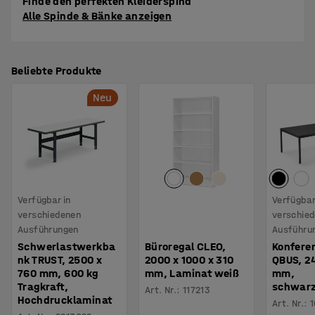
Finde den perfekten Kleiderspind
Alle Spinde & Bänke anzeigen
Beliebte Produkte
Neu
Verfügbar in
Verfügbar
verschiedenen
verschie
Ausführungen
Ausführu
Schwerlastwerkba
Büroregal CLEO,
Konfere
nk TRUST, 2500 x
2000 x 1000 x 310
QBUS, 2
760 mm, 600 kg
mm, Laminat weiß
mm,
Tragkraft,
schwar
Art. Nr.
:
117213
Hochdrucklaminat
Art. Nr.
:
1