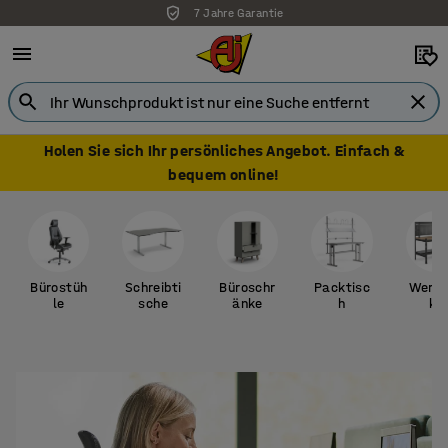
7 Jahre Garantie
Holen Sie sich Ihr persönliches Angebot. Einfach &
bequem online!
Bürostüh
Schreibti
Büroschr
Packtisc
Werk
le
sche
änke
h
ke