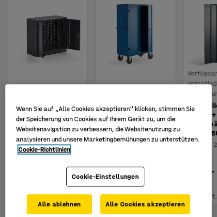
Verfügbar
verschie
Ausführu
Werkzeugschrank
Mobiler Schrank
Kleintei
Wenn Sie auf „Alle Cookies akzeptieren“ klicken, stimmen Sie
PROVIDE, 710 x 735
RESTORE,
REACH +
der Speicherung von Cookies auf Ihrem Gerät zu, um die
x 350 mm,
abschließbar, 1800
120 Behä
Websitenavigation zu verbessern, die Websitenutzung zu
dunkelgrau
x 1000 x 600 mm,
1020 x 
analysieren und unsere Marketingbemühungen zu unterstützen.
blau
Art. Nr.
:
202793
Art. Nr.
:
Cookie-Richtlinien
Art. Nr.
:
220861
1.125,-
1.025,-
Cookie-Einstellungen
219,- €
€
€
KAUFEN
KAUFEN
Exkl. USt.
Exkl. USt
Exkl. USt.
Alle ablehnen
Alle Cookies akzeptieren