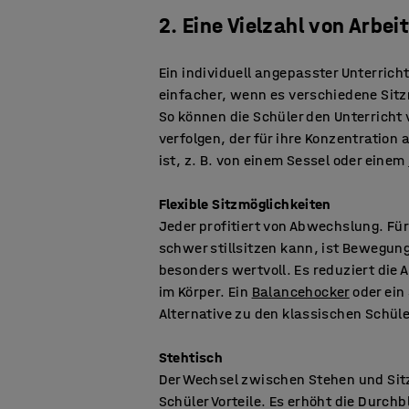
2. Eine Vielzahl von Arbei
Ein individuell angepasster Unterricht
einfacher, wenn es verschiedene Sitz
So können die Schüler den Unterricht
verfolgen, der für ihre Konzentration
ist, z. B. von einem Sessel oder einem
Flexible Sitzmöglichkeiten
Jeder profitiert von Abwechslung. Für
schwer stillsitzen kann, ist Bewegu
besonders wertvoll. Es reduziert die 
im Körper. Ein
Balancehocker
oder ein 
Alternative zu den klassischen Schül
Stehtisch
Der Wechsel zwischen Stehen und Sitz
Schüler Vorteile. Es erhöht die Durch