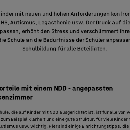
Kinder mit neuen und hohen Anforderungen konfron
DHS, Autismus, Legasthenie usw. Der Druck auf die
passen, erhöht den Stress und verschlimmert ihr
die Schule an die Bedürfnisse der Schüler anpassen
Schulbildung für alle Beteiligten.
Vorteile mit einem NDD - angepassten
senzimmer
hule, die auf Kinder mit NDD ausgerichtet ist, ist für alle von Vo
 zum Beispiel Klarheit und eine gute Struktur, für viele Kinder 
utismus usw. wichtig. Hier sind einige Einrichtungstipps, die 