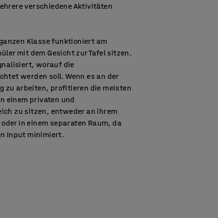
ehrere verschiedene Aktivitäten
r ganzen Klasse funktioniert am
üler mit dem Gesicht zur Tafel sitzen.
gnalisiert, worauf die
chtet werden soll. Wenn es an der
ig zu arbeiten, profitieren die meisten
 in einem privaten und
ich zu sitzen, entweder an ihrem
ne oder in einem separaten Raum, da
n Input minimiert.