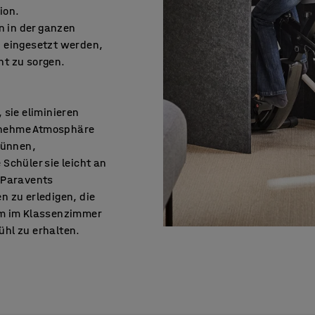
ion.
 in der ganzen
n eingesetzt werden,
ht zu sorgen.
 sie eliminieren
enehme Atmosphäre
dünnen,
Schüler sie leicht an
 Paravents
n zu erledigen, die
em im Klassenzimmer
hl zu erhalten.