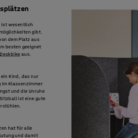
tsplätzen
 ist wesentlich
möglichkeiten gibt.
 von dem Platz aus
 am besten geeignet
Deskbike
aus.
 ein Kind, das nur
ng im Klassenzimmer
Angst und die Unruhe
Sitzball ist eine gute
erstühlen.
en hat für alle
blutung und damit