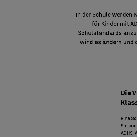
In der Schule werden 
für Kinder mit A
Schulstandards anzu
wir dies ändern und 
Die 
Klas
Eine Sc
So sind
ADHS, A