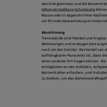
das Energieniveau und die Konzentrat
Höhenverstellbare Schultische
können
Klasse oder in abgeschirmten Kabine
um für mehr Abwechslung im Unterric
Abschirmung
Trennwände sind flexibel und tragbar,
Ablenkungen und erzeugen eine ang
rund um den Schüler. Der Vorteil von 
aufhängbaren Paravents ist, dass die 
einen anderen Ort tragen können. Die
ermöglichen es den Schülern, Aufgabe
Konzentration erfordern, und trotzd
zu bleiben, um das Gemeinschaftsgefü