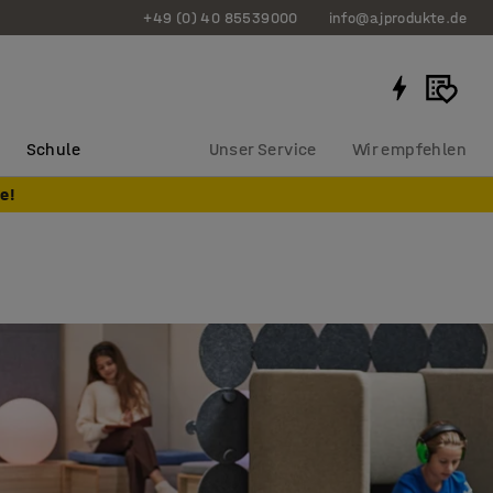
+49 (0) 40 85539000
info@ajprodukte.de
Schule
Unser Service
Wir empfehlen
e!